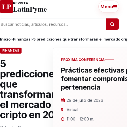
Ir al contenido
REVISTA
LP
LatinPyme
Menú
Inicio
>
Finanzas
>
5 predicciones que transformarán el mercado cr
FINANZAS
PROXIMA CONFERENCIA
5
Prácticas efectivas
predicciones
fomentar compromis
que
pertenencia
transformarán
29 de julio de 2026
el mercado
Virtual
cripto en 2026
11:00 - 12:00 m.