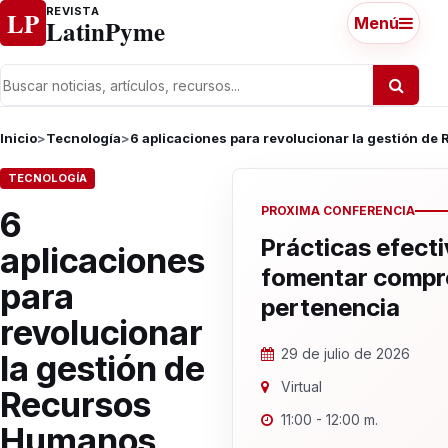
Ir al contenido
REVISTA
LP
LatinPyme
Menú
Inicio
>
Tecnología
>
6 aplicaciones para revolucionar la gestión d
TECNOLOGÍA
PROXIMA CONFERENCIA
6
Prácticas efecti
aplicaciones
fomentar compr
para
pertenencia
revolucionar
29 de julio de 2026
la gestión de
Virtual
Recursos
11:00 - 12:00 m.
Humanos