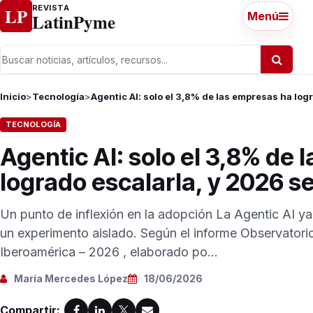
Ir al contenido
REVISTA
LP
LatinPyme
Menú
Inicio
>
Tecnología
>
Agentic AI: solo el 3,8% de las empresas ha log
TECNOLOGÍA
Agentic AI: solo el 3,8% de
logrado escalarla, y 2026 se
Un punto de inflexión en la adopción La Agentic AI ya
un experimento aislado. Según el informe Observatori
Iberoamérica – 2026 , elaborado po...
María Mercedes López
18/06/2026
Compartir: