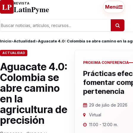
Ir al contenido
REVISTA
LP
LatinPyme
Menú
Inicio
>
Actualidad
>
Aguacate 4.0: Colombia se abre camino en la ag
ACTUALIDAD
PROXIMA CONFERENCIA
Aguacate 4.0:
Prácticas efec
Colombia se
fomentar comp
abre camino
pertenencia
en la
29 de julio de 2026
agricultura de
Virtual
precisión
11:00 - 12:00 m.