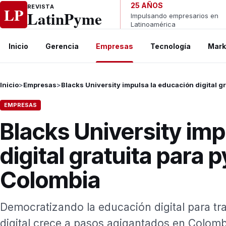
Ir al contenido
25 AÑOS
REVISTA
LP
LatinPyme
Impulsando empresarios en
Latinoamérica
Inicio
Gerencia
Empresas
Tecnología
Mark
Inicio
>
Empresas
>
Blacks University impulsa la educación digital g
EMPRESAS
Blacks University imp
digital gratuita para
Colombia
Democratizando la educación digital para t
digital crece a pasos agigantados en Colomb