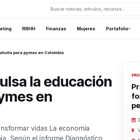
eting
RRHH
Finanzas
Mujeres
Portafolio
ratuita para pymes en Colombia
ulsa la educación
PRO
Pr
 pymes en
fo
pe
2
ransformar vidas La economía
V
ia. Según el informe Diagnóstico