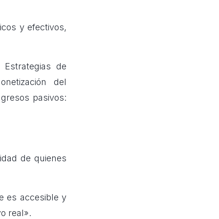
cos y efectivos,
 Estrategias de
netización del
gresos pasivos:
lidad de quienes
e es accesible y
o real».