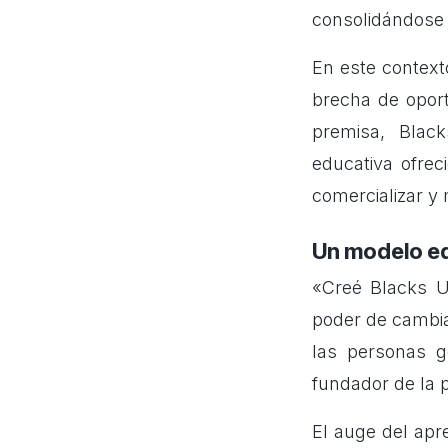
consolidándose 
En este contexto
brecha de opor
premisa, Black
educativa ofre
comercializar y 
Un modelo ed
«Creé Blacks U
poder de cambia
las personas g
fundador de la 
El auge del apr