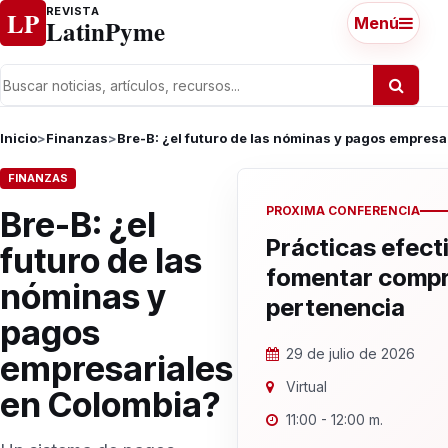
Ir al contenido
REVISTA
LP
LatinPyme
Menú
Inicio
>
Finanzas
>
Bre-B: ¿el futuro de las nóminas y pagos empresa
FINANZAS
PROXIMA CONFERENCIA
Bre-B: ¿el
Prácticas efect
futuro de las
fomentar compr
nóminas y
pertenencia
pagos
29 de julio de 2026
empresariales
Virtual
en Colombia?
11:00 - 12:00 m.