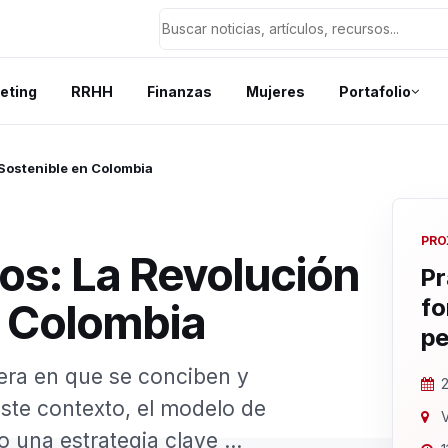
eting
RRHH
Finanzas
Mujeres
Portafolio
Sostenible en Colombia
PRO
os: La Revolución
Pr
fo
n Colombia
pe
era en que se conciben y
2
ste contexto, el modelo de
V
una estrategia clave ...