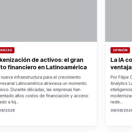
NANZAS
OPINIÓN
kenización de activos: el gran
La IA c
lto financiero en Latinoamérica
ventaja
nueva infraestructura para el crecimiento
Por Filipe 
resarial Latinoamérica atraviesa un momento
Analytics L
isivo. Durante décadas, las empresas han
inteligenci
rentado altos costos de financiación y acceso
modernizac
ado a liq...
rede...
08/2026
06/08/202