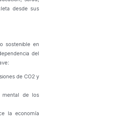
cleta desde sus
o sostenible en
 dependencia del
ave:
isiones de CO2 y
r mental de los
ece la economía