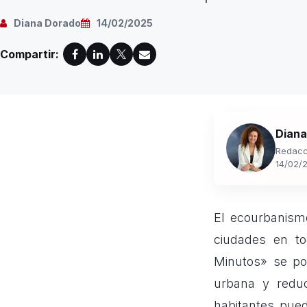
Diana Dorado
14/02/2025
Compartir:
Diana
Redacc
14/02/
El ecourbanism
ciudades en t
Minutos» se po
urbana y reduc
habitantes pued