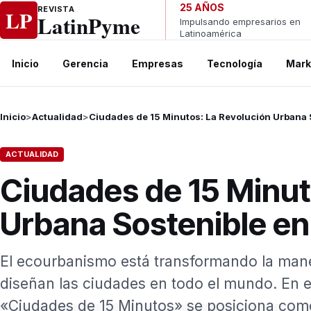
Ir al contenido
25 AÑOS
REVISTA
LP
LatinPyme
Impulsando empresarios en
Latinoamérica
Inicio
Gerencia
Empresas
Tecnología
Mark
Inicio
>
Actualidad
>
Ciudades de 15 Minutos: La Revolución Urbana 
ACTUALIDAD
Ciudades de 15 Minut
Urbana Sostenible e
El ecourbanismo está transformando la man
diseñan las ciudades en todo el mundo. En e
«Ciudades de 15 Minutos» se posiciona como 