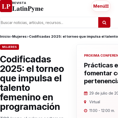
Ir al contenido
REVISTA
LP
LatinPyme
Menú
Inicio
>
Mujeres
>
Codificadas 2025: el torneo que impulsa el talen
MUJERES
PROXIMA CONFERE
Codificadas
Prácticas e
2025: el torneo
fomentar 
que impulsa el
pertenenci
talento
29 de julio de 2
femenino en
Virtual
programación
11:00 - 12:00 m.