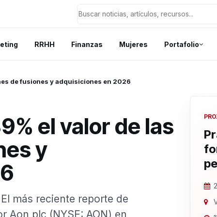
eting
RRHH
Finanzas
Mujeres
Portafolio
nes de fusiones y adquisiciones en 2026
% el valor de las
PRO
Pr
nes y
fo
pe
26
2
El más reciente reporte de
V
or Aon plc (NYSE: AON) en