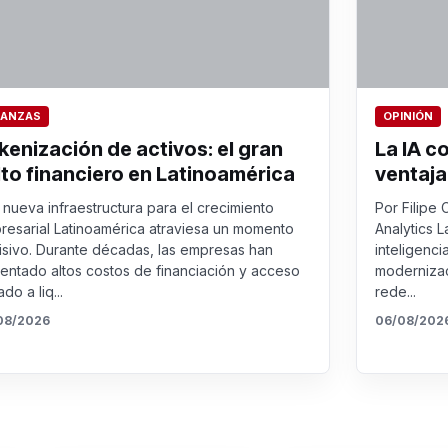
NANZAS
OPINIÓN
kenización de activos: el gran
La IA c
lto financiero en Latinoamérica
ventaja
nueva infraestructura para el crecimiento
Por Filipe 
resarial Latinoamérica atraviesa un momento
Analytics L
isivo. Durante décadas, las empresas han
inteligenci
rentado altos costos de financiación y acceso
modernizac
ado a liq...
rede...
08/2026
06/08/202