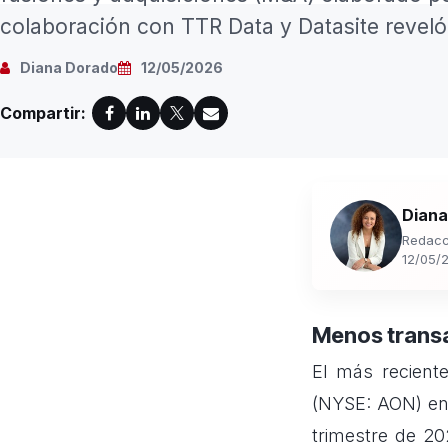
colaboración con TTR Data y Datasite reveló q
Diana Dorado
12/05/2026
Compartir:
Diana
Redacc
12/05/
Menos transa
El más recient
(NYSE: AON) en 
trimestre de 20