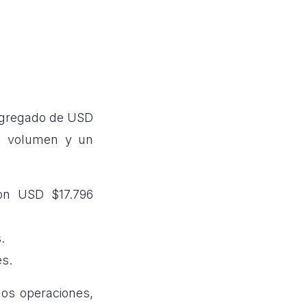
 agregado de USD
en volumen y un
con USD $17.796
.
es.
nos operaciones,