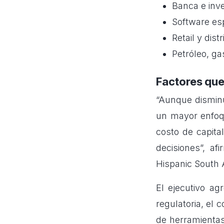
Banca e inve
Software esp
Retail y dis
Petróleo, ga
Factores que
“Aunque disminu
un mayor enfoqu
costo de capital
decisiones”, a
Hispanic South 
El ejecutivo ag
regulatoria, el 
de herramientas