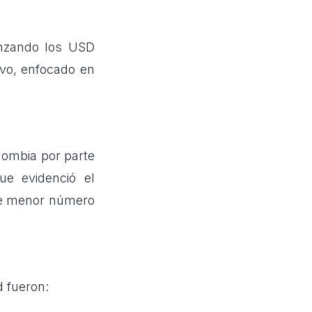
anzando los USD
ivo, enfocado en
lombia por parte
ue evidenció el
 de menor número
d fueron: