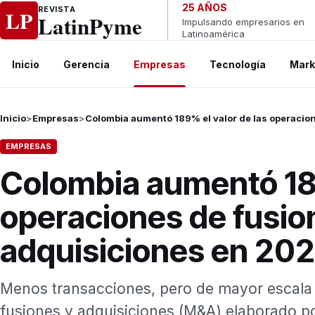
Ir al contenido
25 AÑOS
REVISTA
LP
LatinPyme
Impulsando empresarios en
Latinoamérica
Inicio
Gerencia
Empresas
Tecnología
Mark
Inicio
>
Empresas
>
Colombia aumentó 189% el valor de las operacio
EMPRESAS
Colombia aumentó 189
operaciones de fusio
adquisiciones en 20
Menos transacciones, pero de mayor escala 
fusiones y adquisiciones (M&A) elaborado p