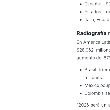
España: USD
Estados Uni
Italia, Ecua
Radiografía 
En América Lati
$28.062 millon
aumento del 87%
Brasil lid
millones.
México ocup
Colombia se 
“2026 será un a