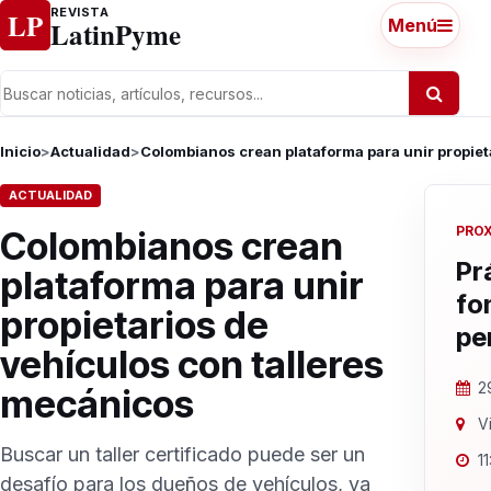
Ir al contenido
REVISTA
LP
LatinPyme
Menú
Inicio
>
Actualidad
>
Colombianos crean plataforma para unir propiet
ACTUALIDAD
PRO
Colombianos crean
Pr
plataforma para unir
fo
propietarios de
pe
vehículos con talleres
2
mecánicos
Vi
Buscar un taller certificado puede ser un
1
desafío para los dueños de vehículos, ya