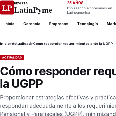
Ir al contenido
25 AÑOS
REVISTA
LP
LatinPyme
Impulsando empresarios en
Latinoamérica
Inicio
Gerencia
Empresas
Tecnología
Mark
Inicio
>
Actualidad
>
Cómo responder requerimientos ante la UGPP
ACTUALIDAD
Cómo responder requ
la UGPP
Proporcionar estrategias efectivas y práctic
respondan adecuadamente a los requerimien
Pensional y Parafiscales (UGPP), minimizando