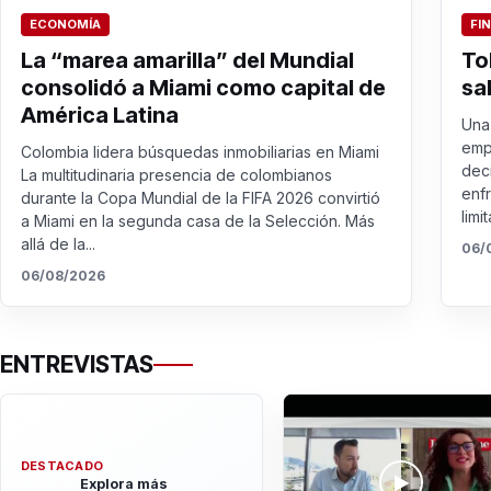
ECONOMÍA
FI
La “marea amarilla” del Mundial
To
consolidó a Miami como capital de
sa
América Latina
Una 
emp
Colombia lidera búsquedas inmobiliarias en Miami
dec
La multitudinaria presencia de colombianos
enf
durante la Copa Mundial de la FIFA 2026 convirtió
limit
a Miami en la segunda casa de la Selección. Más
allá de la...
06/
06/08/2026
ENTREVISTAS
DESTACADO
Explora más