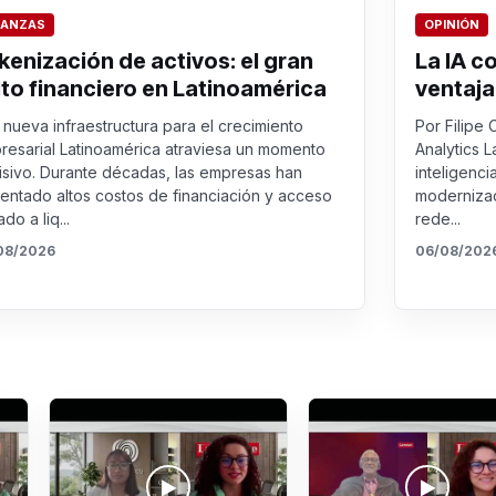
NANZAS
OPINIÓN
kenización de activos: el gran
La IA c
lto financiero en Latinoamérica
ventaja
nueva infraestructura para el crecimiento
Por Filipe 
resarial Latinoamérica atraviesa un momento
Analytics L
isivo. Durante décadas, las empresas han
inteligenci
rentado altos costos de financiación y acceso
modernizac
ado a liq...
rede...
08/2026
06/08/202