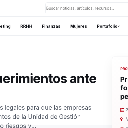
eting
RRHH
Finanzas
Mujeres
Portafolio
PRO
erimientos ante
Pr
fo
pe
as legales para que las empresas
2
tos de la Unidad de Gestión
V
 riesgos y...