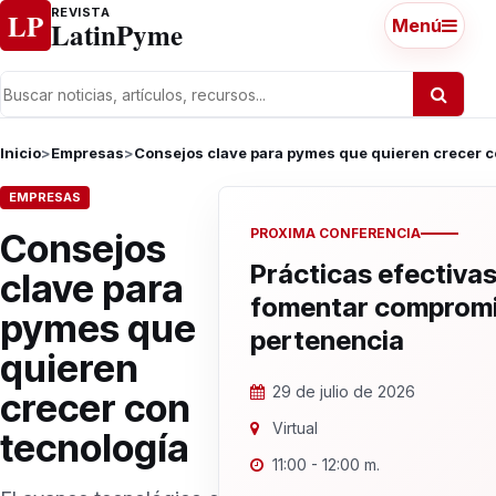
Ir al contenido
REVISTA
LP
LatinPyme
Menú
Inicio
>
Empresas
>
Consejos clave para pymes que quieren crecer c
EMPRESAS
PROXIMA CONFERENCIA
Consejos
Prácticas efectivas
clave para
fomentar compromi
pymes que
pertenencia
quieren
29 de julio de 2026
crecer con
Virtual
tecnología
11:00 - 12:00 m.