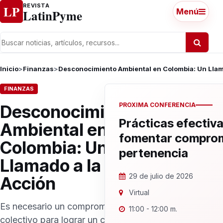
Ir al contenido
REVISTA
LP
LatinPyme
Menú
Inicio
>
Finanzas
>
Desconocimiento Ambiental en Colombia: Un Llam
FINANZAS
PROXIMA CONFERENCIA
Desconocimiento
Prácticas efectiv
Ambiental en
fomentar comprom
Colombia: Un
pertenencia
Llamado a la
29 de julio de 2026
Acción
Virtual
Es necesario un compromiso
11:00 - 12:00 m.
colectivo para lograr un cambio