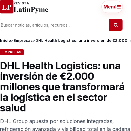
Ir al contenido
REVISTA
LP
LatinPyme
Menú
Inicio
>
Empresas
>
DHL Health Logistics: una inversión de €2.000 mi
EMPRESAS
DHL Health Logistics: una
inversión de €2.000
millones que transformará
la logística en el sector
salud
DHL Group apuesta por soluciones integradas,
refrigeración avanzada y visibilidad total en la cadena