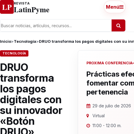
Ir al contenido
REVISTA
LP
LatinPyme
Menú
Inicio
>
Tecnología
>
DRUO transforma los pagos digitales con su 
TECNOLOGÍA
PROXIMA CONFERENCIA
DRUO
Prácticas efe
transforma
fomentar com
los pagos
pertenencia
digitales con
29 de julio de 2026
su innovador
Virtual
«Botón
11:00 - 12:00 m.
DRUO»