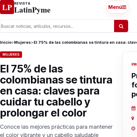
Ir al contenido
REVISTA
LP
LatinPyme
Menú
Inicio
>
Mujeres
>
El 75% de las colombianas se tintura en casa: clave
MUJERES
PR
El 75% de las
P
colombianas se tintura
f
en casa: claves para
p
cuidar tu cabello y
prolongar el color
Conoce las mejores prácticas para mantener
el color vibrante y un cabello saludable