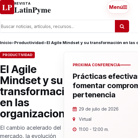
Ir al contenido
REVISTA
LP
LatinPyme
Menú
Inicio
>
Productividad
>
El Agile Mindset y su transformación en las
PRODUCTIVIDAD
PROXIMA CONFERENCIA
El Agile
Prácticas efectiva
Mindset y su
fomentar comprom
transformación
pertenencia
en las
29 de julio de 2026
organizaciones
Virtual
El cambio acelerado del
11:00 - 12:00 m.
mercado, la evolución