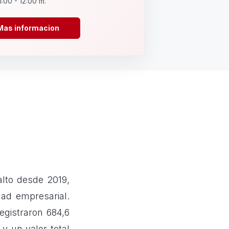
1:00 - 12:00 m.
Mas informacion
alto desde 2019,
ad empresarial.
gistraron 684,6
y un valor total