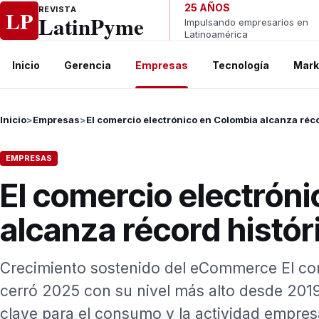
Ir al contenido
25 AÑOS
REVISTA
LP
LatinPyme
Impulsando empresarios en
Latinoamérica
Inicio
Gerencia
Empresas
Tecnología
Mark
Inicio
>
Empresas
>
El comercio electrónico en Colombia alcanza réc
EMPRESAS
El comercio electrón
alcanza récord histó
Crecimiento sostenido del eCommerce El co
cerró 2025 con su nivel más alto desde 201
clave para el consumo y la actividad empresa