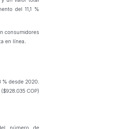
ento del 11,1 %
con consumidores
a en línea.
,8 % desde 2020.
n ($928.035 COP)
 del número de