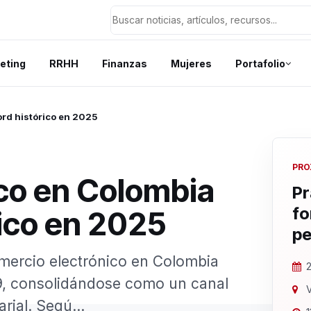
eting
RRHH
Finanzas
Mujeres
Portafolio
ord histórico en 2025
PRO
ico en Colombia
Pr
fo
rico en 2025
pe
mercio electrónico en Colombia
2
9, consolidándose como un canal
V
rial. Segú...