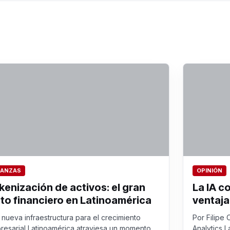
NANZAS
OPINIÓN
kenización de activos: el gran
La IA c
lto financiero en Latinoamérica
ventaja
nueva infraestructura para el crecimiento
Por Filipe 
resarial Latinoamérica atraviesa un momento
Analytics L