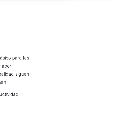
ásico para las
haber
ealidad siguen
nan.
uctividad,