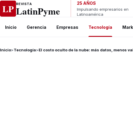
Ir al contenido
25 AÑOS
REVISTA
LP
LatinPyme
Impulsando empresarios en
Latinoamérica
Inicio
Gerencia
Empresas
Tecnología
Mark
Inicio
>
Tecnología
>
El costo oculto de la nube: más datos, menos va