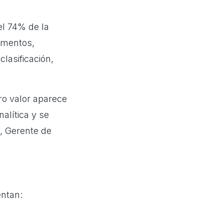
el 74% de la
umentos,
lasificación,
ro valor aparece
alítica y se
, Gerente de
ntan: