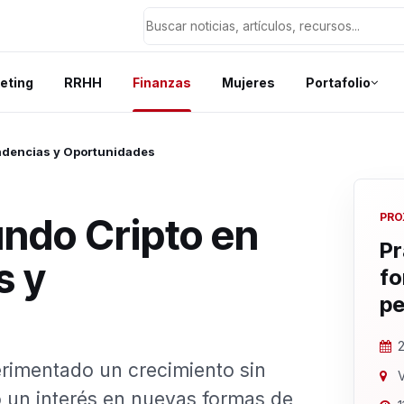
eting
RRHH
Finanzas
Mujeres
Portafolio
endencias y Oportunidades
undo Cripto en
PRO
Pr
s y
fo
pe
2
erimentado un crecimiento sin
V
o un interés en nuevas formas de