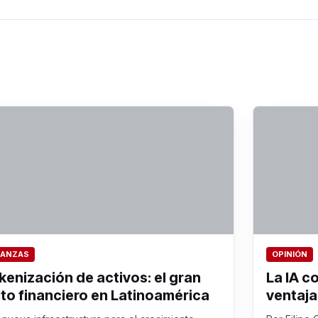
NANZAS
OPINIÓN
kenización de activos: el gran
La IA c
lto financiero en Latinoamérica
ventaja