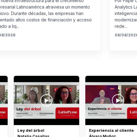
nueva infraestructura para el crecimiento
Por Filipe 
resarial Latinoamérica atraviesa un momento
Analytics L
isivo. Durante décadas, las empresas han
inteligenci
rentado altos costos de financiación y acceso
modernizac
ado a liq...
rede...
08/2026
06/08/202
Ley del árbol
Experiencia al cliente
Natalia Casallas
Álvaro Muñoz