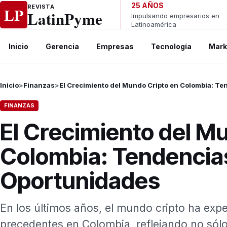
Ir al contenido
25 AÑOS
REVISTA
LP
LatinPyme
Impulsando empresarios en
Latinoamérica
Inicio
Gerencia
Empresas
Tecnología
Mark
Inicio
>
Finanzas
>
El Crecimiento del Mundo Cripto en Colombia: T
FINANZAS
El Crecimiento del M
Colombia: Tendencia
Oportunidades
En los últimos años, el mundo cripto ha exp
precedentes en Colombia, reflejando no sól