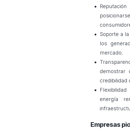
Reputació
posicionar
consumidore
Soporte a l
los genera
mercado.
Transparenc
demostrar 
credibilidad
Flexibilida
energía r
infraestruct
Empresas pio