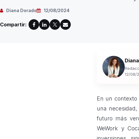
Diana Dorado
12/08/2024
Compartir:
Diana
Redacc
12/08/
En un contexto 
una necesidad,
futuro más ver
WeWork y Coca
inversiones s