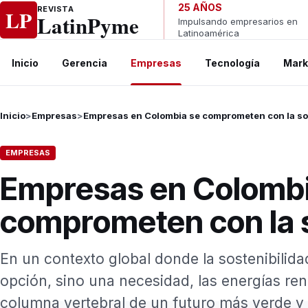
Ir al contenido
25 AÑOS
REVISTA
LP
LatinPyme
Impulsando empresarios en
Latinoamérica
Inicio
Gerencia
Empresas
Tecnología
Mark
Inicio
>
Empresas
>
Empresas en Colombia se comprometen con la so
EMPRESAS
Empresas en Colombi
comprometen con la s
En un contexto global donde la sostenibilid
opción, sino una necesidad, las energías r
columna vertebral de un futuro más verde y