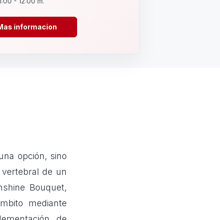
1:00 - 12:00 m.
Mas informacion
una opción, sino
vertebral de un
nshine Bouquet,
mbito mediante
lementación de