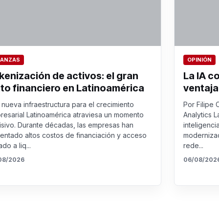
NANZAS
OPINIÓN
kenización de activos: el gran
La IA c
lto financiero en Latinoamérica
ventaja
nueva infraestructura para el crecimiento
Por Filipe 
resarial Latinoamérica atraviesa un momento
Analytics L
isivo. Durante décadas, las empresas han
inteligenci
rentado altos costos de financiación y acceso
modernizac
ado a liq...
rede...
08/2026
06/08/202