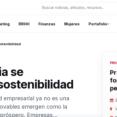
eting
RRHH
Finanzas
Mujeres
Portafolio
stenibilidad
PRO
a se
Pr
fo
ostenibilidad
pe
ad empresarial ya no es una
2
enovables emergen como la
V
 próspero. Empresas...