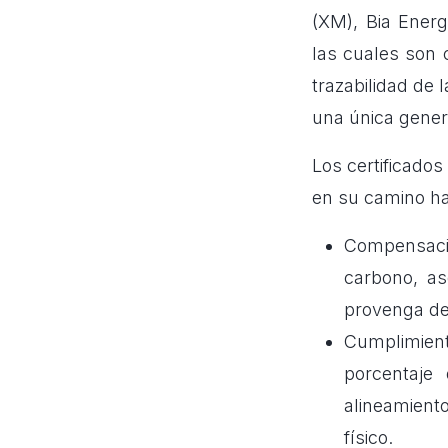
(XM), Bia Energ
las cuales son 
trazabilidad de 
una única gener
Los certificado
en su camino hac
Compensació
carbono, a
provenga de
Cumplimient
porcentaje 
alineamient
físico.