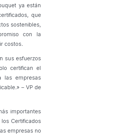
uquet ya están
ertificados, que
ctos sostenibles,
promiso con la
r costos.
en sus esfuerzos
o certifican el
a las empresas
ficable.» – VP de
 más importantes
os Certificados
 las empresas no