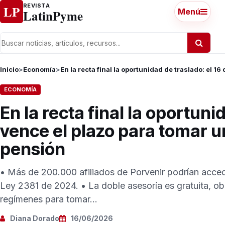
Ir al contenido
REVISTA
LP
LatinPyme
Menú
Inicio
>
Economía
>
En la recta final la oportunidad de traslado: el 1
ECONOMÍA
En la recta final la oportunid
vence el plazo para tomar u
pensión
• Más de 200.000 afiliados de Porvenir podrían acced
Ley 2381 de 2024. • La doble asesoría es gratuita, o
regímenes para tomar...
Diana Dorado
16/06/2026