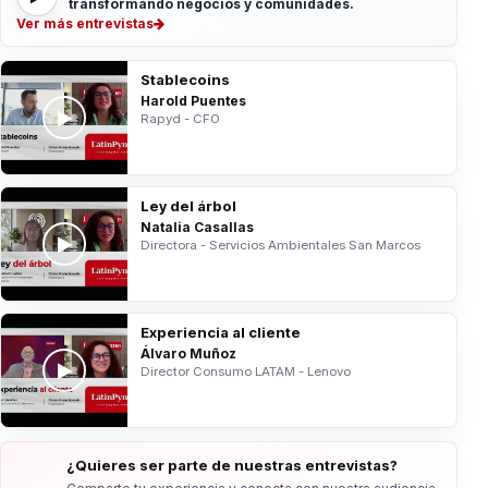
transformando negocios y comunidades.
Ver más entrevistas
Stablecoins
Harold Puentes
Rapyd - CFO
Ley del árbol
Natalia Casallas
Directora - Servicios Ambientales San Marcos
Experiencia al cliente
Álvaro Muñoz
Director Consumo LATAM - Lenovo
¿Quieres ser parte de nuestras entrevistas?