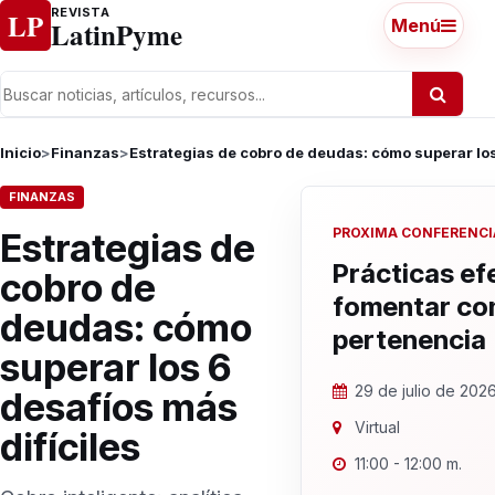
Ir al contenido
REVISTA
LP
LatinPyme
Menú
Inicio
>
Finanzas
>
Estrategias de cobro de deudas: cómo superar los
FINANZAS
PROXIMA CONFERENCI
Estrategias de
Prácticas ef
cobro de
fomentar co
deudas: cómo
pertenencia
superar los 6
29 de julio de 202
desafíos más
Virtual
difíciles
11:00 - 12:00 m.