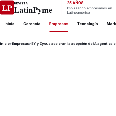
Ir al contenido
25 AÑOS
REVISTA
LP
LatinPyme
Impulsando empresarios en
Latinoamérica
Inicio
Gerencia
Empresas
Tecnología
Mark
Inicio
>
Empresas
>
EY y Zycus aceleran la adopción de IA agéntica 