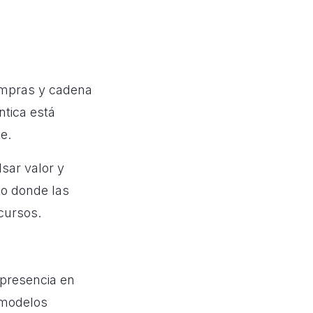
ompras y cadena
ntica está
e.
sar valor y
to donde las
cursos.
presencia en
 modelos