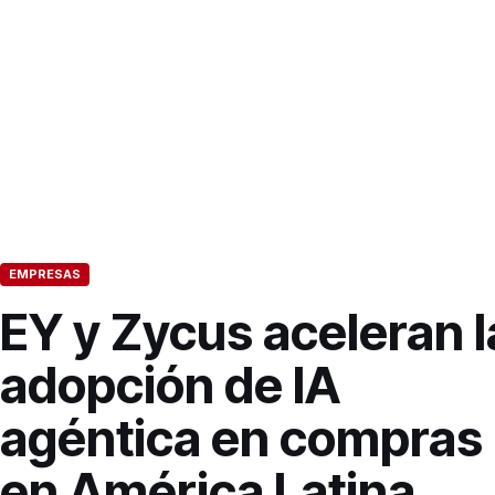
EMPRESAS
EY y Zycus aceleran l
adopción de IA
agéntica en compras
en América Latina