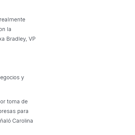
 realmente
on la
exa Bradley, VP
egocios y
jor toma de
presas para
ñaló Carolina