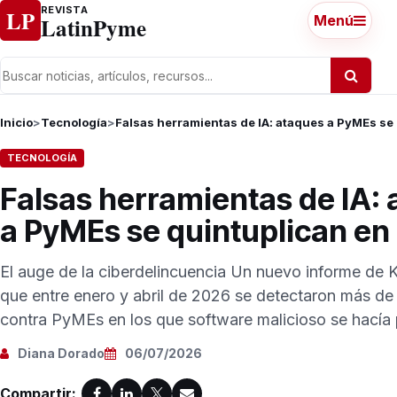
Ir al contenido
REVISTA
LP
LatinPyme
Menú
Inicio
>
Tecnología
>
Falsas herramientas de IA: ataques a PyMEs se
TECNOLOGÍA
Falsas herramientas de IA:
a PyMEs se quintuplican en
El auge de la ciberdelincuencia Un nuevo informe de 
que entre enero y abril de 2026 se detectaron más d
contra PyMEs en los que software malicioso se hacía p
Diana Dorado
06/07/2026
Compartir: