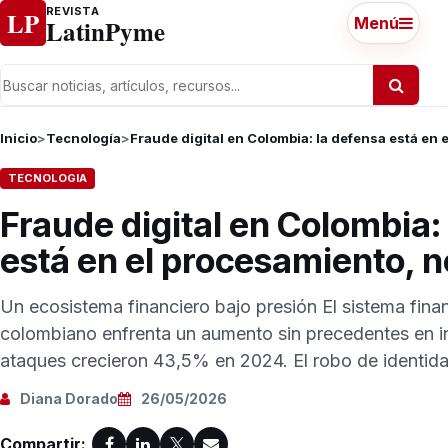
Ir al contenido
REVISTA
LP
LatinPyme
Menú
Inicio
>
Tecnología
>
Fraude digital en Colombia: la defensa está en 
TECNOLOGIA
Fraude digital en Colombia:
está en el procesamiento, n
Un ecosistema financiero bajo presión El sistema finan
colombiano enfrenta un aumento sin precedentes en i
ataques crecieron 43,5% en 2024. El robo de identidad
Diana Dorado
26/05/2026
Compartir: