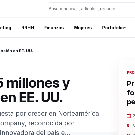
eting
RRHH
Finanzas
Mujeres
Portafolio
ansión en EE. UU.
PRO
 millones y
Pr
fo
en EE. UU.
pe
esta por crecer en Norteamérica
2
Company, reconocida por
V
nnovadora del país e...