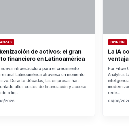
NANZAS
OPINIÓN
kenización de activos: el gran
La IA c
lto financiero en Latinoamérica
ventaja
nueva infraestructura para el crecimiento
Por Filipe 
resarial Latinoamérica atraviesa un momento
Analytics L
isivo. Durante décadas, las empresas han
inteligenci
rentado altos costos de financiación y acceso
modernizac
ado a liq...
rede...
08/2026
06/08/202