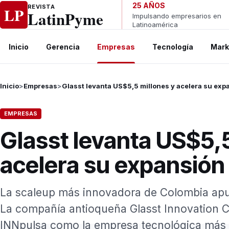
Ir al contenido
25 AÑOS
REVISTA
LP
LatinPyme
Impulsando empresarios en
Latinoamérica
Inicio
Gerencia
Empresas
Tecnología
Mark
Inicio
>
Empresas
>
Glasst levanta US$5,5 millones y acelera su exp
EMPRESAS
Glasst levanta US$5,5
acelera su expansión 
La scaleup más innovadora de Colombia apu
La compañía antioqueña Glasst Innovation 
INNpulsa como la empresa tecnológica más i