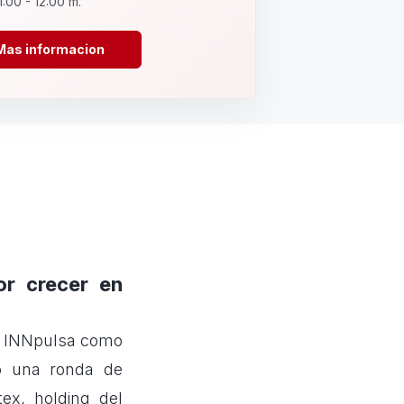
1:00 - 12:00 m.
Mas informacion
or crecer en
r INNpulsa como
ó una ronda de
tex, holding del