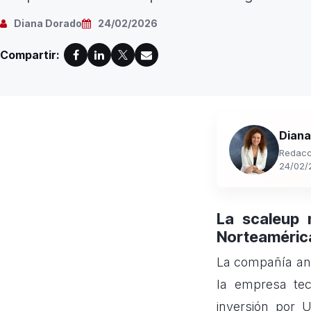
Diana Dorado
24/02/2026
Compartir:
Diana
Redacc
24/02/
La scaleup 
Norteaméric
La compañía an
la empresa te
inversión por U