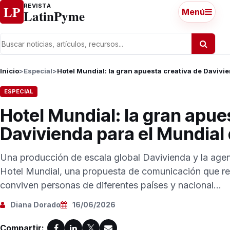
Ir al contenido
REVISTA
LP
LatinPyme
Menú
Inicio
>
Especial
>
Hotel Mundial: la gran apuesta creativa de Davivi
ESPECIAL
Hotel Mundial: la gran apue
Davivienda para el Mundial
Una producción de escala global Davivienda y la age
Hotel Mundial, una propuesta de comunicación que r
conviven personas de diferentes países y nacional...
Diana Dorado
16/06/2026
Compartir: