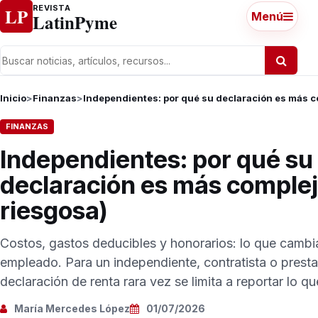
Ir al contenido
REVISTA
LP
LatinPyme
Menú
Inicio
>
Finanzas
>
Independientes: por qué su declaración es más c
FINANZAS
Independientes: por qué su
declaración es más complej
riesgosa)
Costos, gastos deducibles y honorarios: lo que cambia
empleado. Para un independiente, contratista o prestad
declaración de renta rara vez se limita a reportar lo que
María Mercedes López
01/07/2026