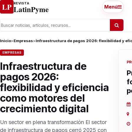
Ir al contenido
REVISTA
LP
LatinPyme
Menú
Inicio
>
Empresas
>
Infraestructura de pagos 2026: flexibilidad y efi
EMPRESAS
PR
Infraestructura de
P
pagos 2026:
f
flexibilidad y eficiencia
p
como motores del
crecimiento digital
Un sector en plena transformación El sector
de infraestructura de pagos cerró 2025 con