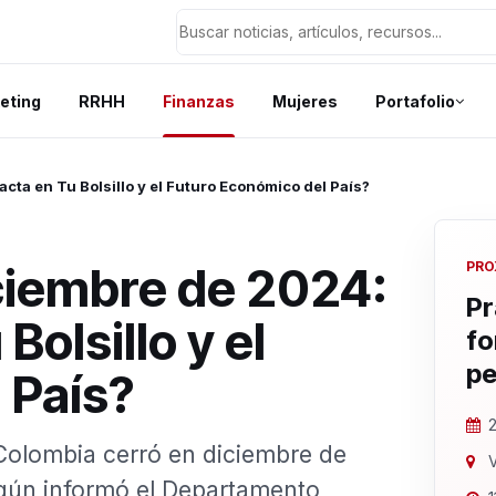
eting
RRHH
Finanzas
Mujeres
Portafolio
ta en Tu Bolsillo y el Futuro Económico del País?
ciembre de 2024:
PRO
Pr
olsillo y el
fo
pe
 País?
2
 Colombia cerró en diciembre de
V
egún informó el Departamento