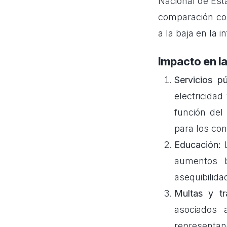
Nacional de Esta
comparación con
a la baja en la i
Impacto en l
Servicios pú
electricidad
función del
para los co
Educación:
L
aumentos b
asequibilid
Multas y tr
asociados 
representan