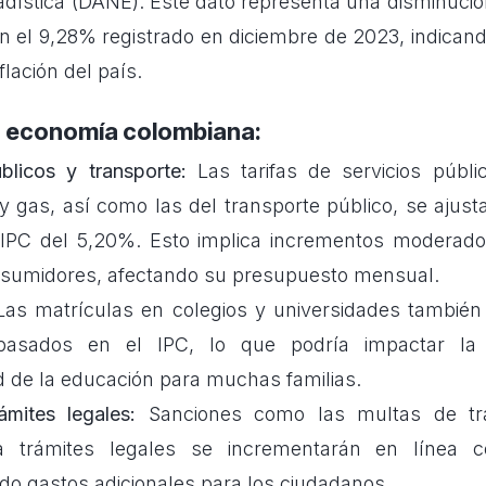
dística (DANE). Este dato representa una disminución
 el 9,28% registrado en diciembre de 2023, indican
nflación del país.
a economía colombiana:
blicos y transporte:
Las tarifas de servicios públ
 y gas, así como las del transporte público, se ajus
 IPC del 5,20%. Esto implica incrementos moderado
nsumidores, afectando su presupuesto mensual.
as matrículas en colegios y universidades también
asados en el IPC, lo que podría impactar la a
ad de la educación para muchas familias.
ámites legales:
Sanciones como las multas de trá
a trámites legales se incrementarán en línea co
do gastos adicionales para los ciudadanos.