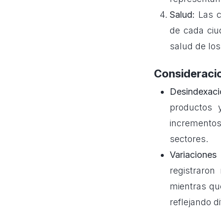
Salud:
Las c
de cada ciu
salud de lo
Consideracio
Desindexac
productos 
incrementos
sectores.
Variaciones 
registraron
mientras qu
reflejando d