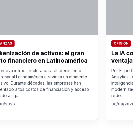
NANZAS
OPINIÓN
kenización de activos: el gran
La IA c
lto financiero en Latinoamérica
ventaja
nueva infraestructura para el crecimiento
Por Filipe 
resarial Latinoamérica atraviesa un momento
Analytics L
isivo. Durante décadas, las empresas han
inteligenci
rentado altos costos de financiación y acceso
modernizac
ado a liq...
rede...
08/2026
06/08/202