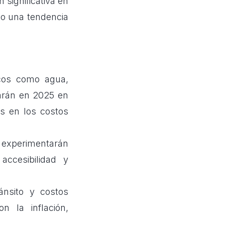
 significativa en
do una tendencia
icos como agua,
tarán en 2025 en
s en los costos
 experimentarán
ccesibilidad y
nsito y costos
n la inflación,