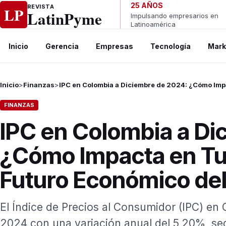
Ir al contenido
25 AÑOS
REVISTA
LP
LatinPyme
Impulsando empresarios en
Latinoamérica
Inicio
Gerencia
Empresas
Tecnología
Mark
Inicio
>
Finanzas
>
IPC en Colombia a Diciembre de 2024: ¿Cómo Impac
FINANZAS
IPC en Colombia a Di
¿Cómo Impacta en Tu B
Futuro Económico del
El Índice de Precios al Consumidor (IPC) en
2024 con una variación anual del 5,20%, s