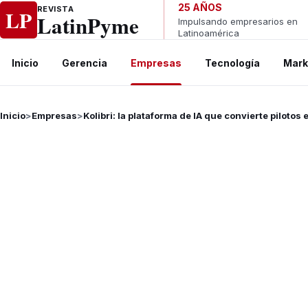
Ir al contenido
25 AÑOS
REVISTA
LP
LatinPyme
Impulsando empresarios en
Latinoamérica
Inicio
Gerencia
Empresas
Tecnología
Mark
Inicio
>
Empresas
>
Kolibri: la plataforma de IA que convierte pilotos