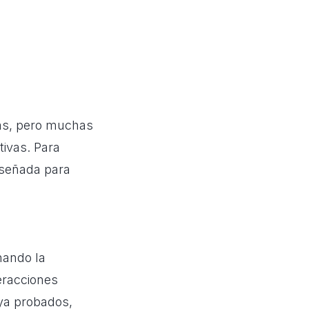
esas, pero muchas
tivas. Para
iseñada para
nando la
eracciones
 ya probados,