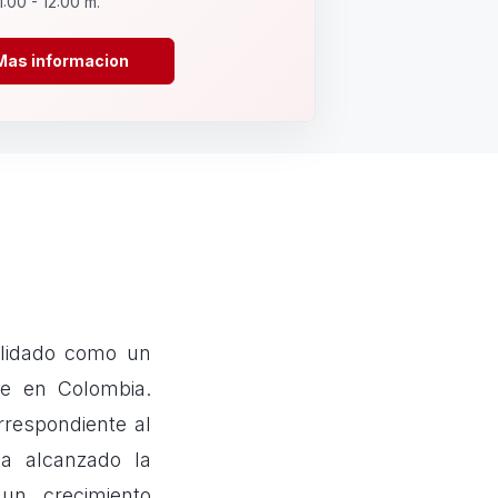
1:00 - 12:00 m.
Mas informacion
olidado como un
te en Colombia.
rrespondiente al
ha alcanzado la
un crecimiento