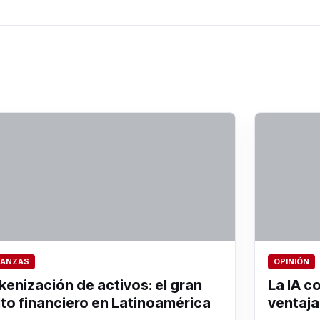
NANZAS
OPINIÓN
kenización de activos: el gran
La IA c
lto financiero en Latinoamérica
ventaja