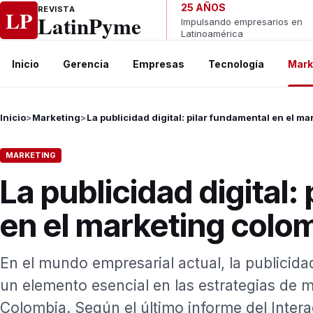
Ir al contenido
25 AÑOS
REVISTA
LP
LatinPyme
Impulsando empresarios en
Latinoamérica
Inicio
Gerencia
Empresas
Tecnología
Mark
Inicio
>
Marketing
>
La publicidad digital: pilar fundamental en el m
MARKETING
La publicidad digital:
en el marketing colo
En el mundo empresarial actual, la publicida
un elemento esencial en las estrategias de 
Colombia. Según el último informe del Interac