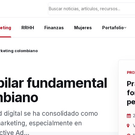
eting
RRHH
Finanzas
Mujeres
Portafolio
arketing colombiano
PRO
 pilar fundamental
Pr
fo
mbiano
pe
d digital se ha consolidado como
2
marketing, especialmente en
V
tive Ad...