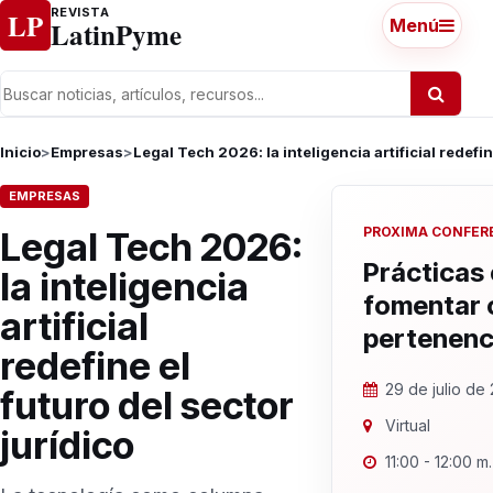
Ir al contenido
REVISTA
LP
LatinPyme
Menú
Inicio
>
Empresas
>
Legal Tech 2026: la inteligencia artificial redefin
EMPRESAS
PROXIMA CONFER
Legal Tech 2026:
Prácticas 
la inteligencia
fomentar 
artificial
pertenenc
redefine el
29 de julio de
futuro del sector
Virtual
jurídico
11:00 - 12:00 m.