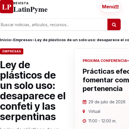
Ir al contenido
REVISTA
LP
LatinPyme
Menú
Inicio
>
Empresas
>
Ley de plásticos de un solo uso: desaparece el co
EMPRESAS
PROXIMA CONFERENCIA
Ley de
Prácticas efe
plásticos de
fomentar com
un solo uso:
pertenencia
desaparece el
29 de julio de 2026
confeti y las
Virtual
serpentinas
11:00 - 12:00 m.