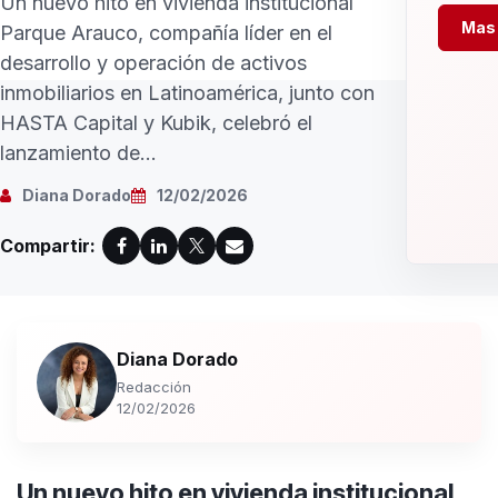
Un nuevo hito en vivienda institucional
Mas 
Parque Arauco, compañía líder en el
desarrollo y operación de activos
inmobiliarios en Latinoamérica, junto con
HASTA Capital y Kubik, celebró el
lanzamiento de...
Diana Dorado
12/02/2026
Compartir:
Diana Dorado
Redacción
12/02/2026
Un nuevo hito en vivienda institucional