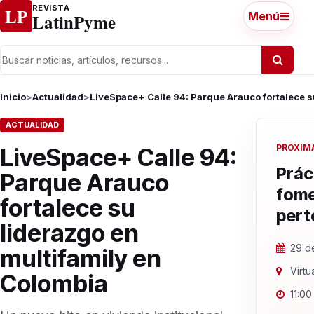
Ir al contenido
REVISTA
LP
LatinPyme
Menú
Inicio
>
Actualidad
>
LiveSpace+ Calle 94: Parque Arauco fortalece s
ACTUALIDAD
PROXIM
LiveSpace+ Calle 94:
Prác
Parque Arauco
fome
fortalece su
pert
liderazgo en
29 de
multifamily en
Virtu
Colombia
11:00