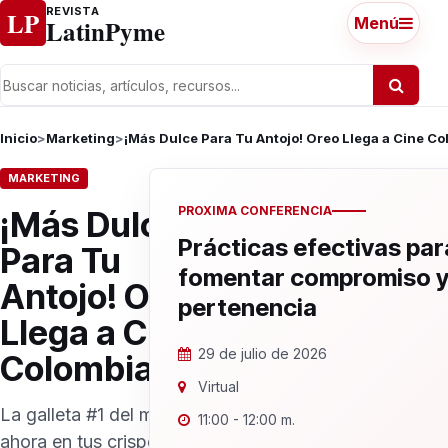
Ir al contenido
REVISTA
LP
LatinPyme
Menú
Inicio
>
Marketing
>
¡Más Dulce Para Tu Antojo! Oreo Llega a Cine Co
MARKETING
PROXIMA CONFERENCIA
¡Más Dulce
Prácticas efectivas par
Para Tu
fomentar compromiso 
Antojo! Oreo
pertenencia
Llega a Cine
29 de julio de 2026
Colombia
Virtual
La galleta #1 del mundo
11:00 - 12:00 m.
ahora en tus crispetas Los