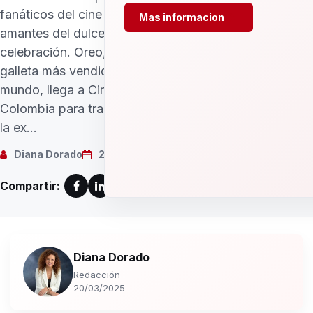
fanáticos del cine y los
Mas informacion
amantes del dulce están de
celebración. Oreo, la
galleta más vendida del
mundo, llega a Cine
Colombia para transformar
la ex...
Diana Dorado
20/03/2025
Compartir:
Diana Dorado
Redacción
20/03/2025