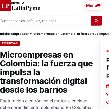
Ir al contenido
REVISTA
LP
LatinPyme
Menú
Inicio
>
Empresas
>
Microempresas en Colombia: la fuerza que impuls
EMPRESAS
P
Microempresas en
Colombia: la fuerza que
impulsa la
transformación digital
desde los barrios
Facturación electrónica: el motor silencioso
del emprendimiento colombiano En Colombia,