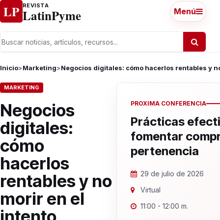
Ir al contenido
REVISTA
LP
LatinPyme
Menú
Inicio
>
Marketing
>
Negocios digitales: cómo hacerlos rentables y no
MARKETING
PROXIMA CONFERENCIA
Negocios
Prácticas efect
digitales:
fomentar compr
cómo
pertenencia
hacerlos
29 de julio de 2026
rentables y no
Virtual
morir en el
11:00 - 12:00 m.
intento