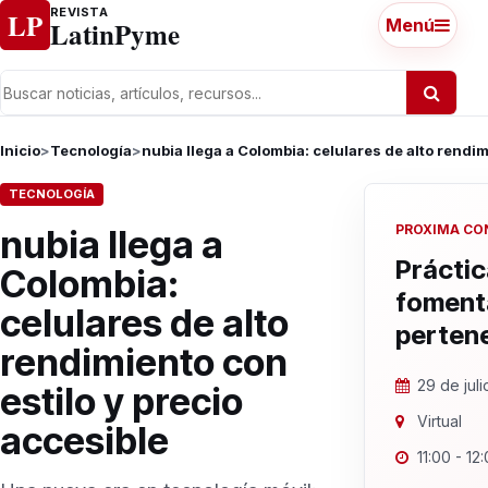
Ir al contenido
REVISTA
LP
LatinPyme
Menú
Inicio
>
Tecnología
>
nubia llega a Colombia: celulares de alto rendim
TECNOLOGÍA
PROXIMA CO
nubia llega a
Práctic
Colombia:
foment
celulares de alto
perten
rendimiento con
29 de jul
estilo y precio
Virtual
accesible
11:00 - 12