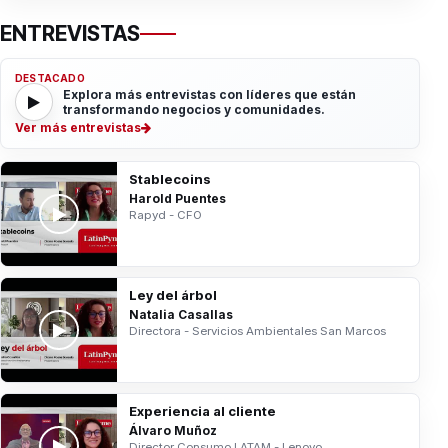
ENTREVISTAS
DESTACADO
Explora más entrevistas con líderes que están
transformando negocios y comunidades.
Ver más entrevistas
Stablecoins
Harold Puentes
Rapyd - CFO
Ley del árbol
Natalia Casallas
Directora - Servicios Ambientales San Marcos
Experiencia al cliente
Álvaro Muñoz
Director Consumo LATAM - Lenovo