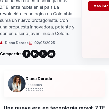
Una nueva era en tecnología móvil:
Mas inf
ZTE lanza nubia en el país La
revolución tecnológica en Colombia
suma un nuevo protagonista. Con
una propuesta innovadora, potente y
con un diseño joven, nubia Colom...
Diana Dorado
02/05/2025
Compartir:
Diana Dorado
Redacción
02/05/2025
Una nueva era en tecnología móvil: ZTE