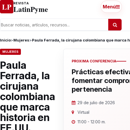
Ir al contenido
REVISTA
LP
LatinPyme
Menú
Inicio
>
Mujeres
>
Paula Ferrada, la cirujana colombiana que marca h
MUJERES
PROXIMA CONFERENCIA
Paula
Prácticas efectiv
Ferrada, la
fomentar compro
cirujana
pertenencia
colombiana
29 de julio de 2026
que marca
Virtual
historia en
11:00 - 12:00 m.
EE.UU.