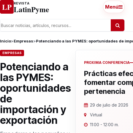
Ir al contenido
REVISTA
LP
LatinPyme
Menú
Inicio
>
Empresas
>
Potenciando a las PYMES: oportunidades de impo
EMPRESAS
PROXIMA CONFERENCIA
Potenciando a
Prácticas efec
las PYMES:
fomentar com
oportunidades
pertenencia
de
29 de julio de 2026
importación y
Virtual
exportación
11:00 - 12:00 m.