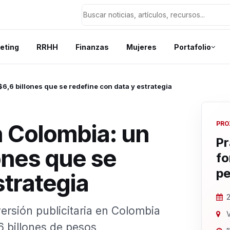
eting
RRHH
Finanzas
Mujeres
Portafolio
6,6 billones que se redefine con data y estrategia
n Colombia: un
PRO
Pr
ones que se
fo
pe
strategia
2
ersión publicitaria en Colombia
V
6 billones de pesos