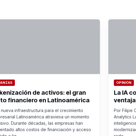
NANZAS
OPINIÓN
kenización de activos: el gran
La IA c
lto financiero en Latinoamérica
ventaja
nueva infraestructura para el crecimiento
Por Filipe 
resarial Latinoamérica atraviesa un momento
Analytics L
isivo. Durante décadas, las empresas han
inteligenci
rentado altos costos de financiación y acceso
modernizac
ado a liq...
rede...