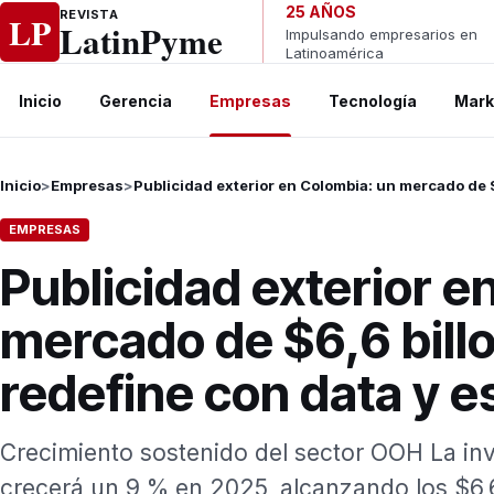
Ir al contenido
25 AÑOS
REVISTA
LP
LatinPyme
Impulsando empresarios en
Latinoamérica
Inicio
Gerencia
Empresas
Tecnología
Mark
Inicio
>
Empresas
>
Publicidad exterior en Colombia: un mercado de $
EMPRESAS
Publicidad exterior e
mercado de $6,6 bill
redefine con data y e
Crecimiento sostenido del sector OOH La inv
crecerá un 9 % en 2025, alcanzando los $6,