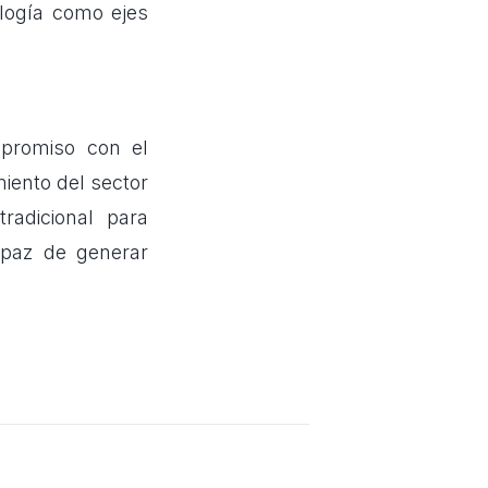
ología como ejes
mpromiso con el
miento del sector
adicional para
apaz de generar