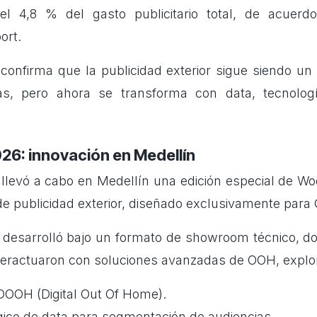
el 4,8 % del gasto publicitario total, de acuerd
ort.
onfirma que la publicidad exterior sigue siendo un p
s, pero ahora se transforma con data, tecnologí
6: innovación en Medellín
 llevó a cabo en Medellín una edición especial de W
 de publicidad exterior, diseñado exclusivamente para
 desarrolló bajo un formato de showroom técnico, d
teractuaron con soluciones avanzadas de OOH, explo
DOOH (Digital Out Of Home).
gico de data para segmentación de audiencias.