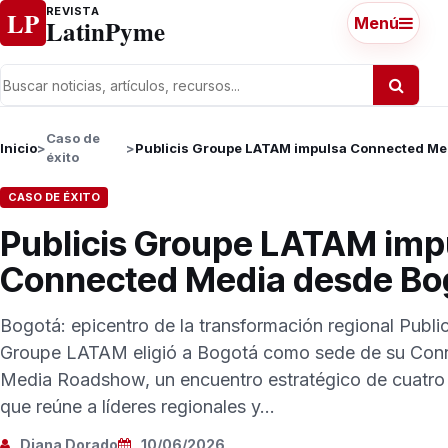
Ir al contenido
REVISTA
LP
LatinPyme
Menú
Caso de
Inicio
>
>
éxito
CASO DE ÉXITO
Publicis Groupe LATAM imp
Connected Media desde Bo
Bogotá: epicentro de la transformación regional Public
Groupe LATAM eligió a Bogotá como sede de su Con
Media Roadshow, un encuentro estratégico de cuatro
que reúne a líderes regionales y...
Diana Dorado
10/06/2026