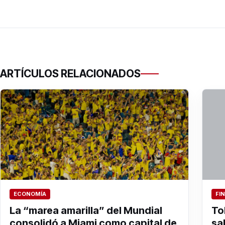
ARTÍCULOS RELACIONADOS
ECONOMÍA
FI
La “marea amarilla” del Mundial
To
consolidó a Miami como capital de
sa