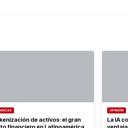
NANZAS
OPINIÓN
kenización de activos: el gran
La IA c
lto financiero en Latinoamérica
ventaja