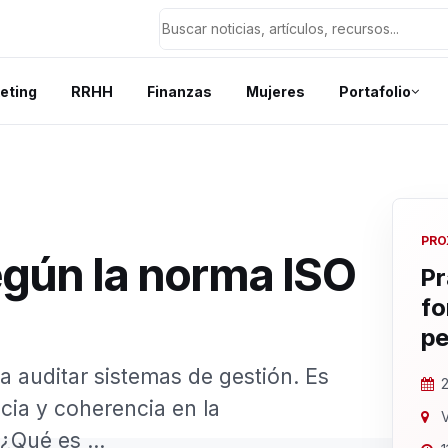
eting
RRHH
Finanzas
Mujeres
Portafolio
PRO
egún la norma ISO
Pr
fo
pe
a auditar sistemas de gestión. Es
2
acia y coherencia en la
V
¿Qué es ...