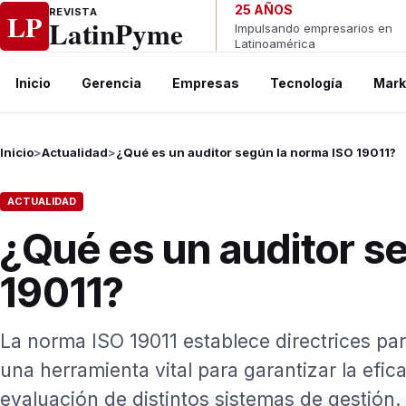
Ir al contenido
25 AÑOS
REVISTA
LP
LatinPyme
Impulsando empresarios en
Latinoamérica
Inicio
Gerencia
Empresas
Tecnología
Mark
Inicio
>
Actualidad
>
¿Qué es un auditor según la norma ISO 19011?
ACTUALIDAD
¿Qué es un auditor s
19011?
La norma ISO 19011 establece directrices par
una herramienta vital para garantizar la efic
evaluación de distintos sistemas de gestión. 