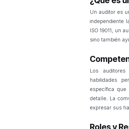
¿Qué es u
Un auditor es u
independiente l
ISO 19011, un a
sino también ayu
Competenc
Los auditores
d
habilidades p
específica que 
detalle. La com
expresar sus ha
Roles y R