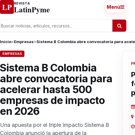
Ir al contenido
REVISTA
LP
LatinPyme
Menú
Inicio
>
Empresas
>
Sistema B Colombia abre convocatoria para acel
EMPRESAS
P
Sistema B Colombia
P
abre convocatoria para
f
acelerar hasta 500
p
empresas de impacto
en 2026
Una apuesta por el triple impacto Sistema B
Colombia anunció la apertura de la