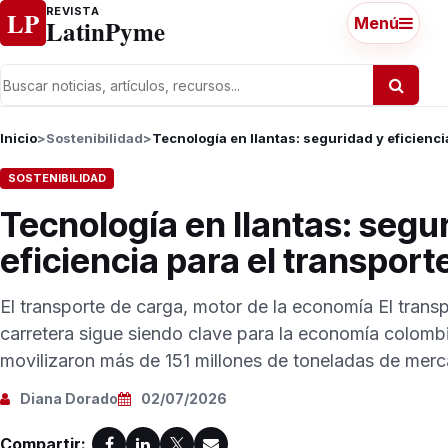
Ir al contenido
REVISTA
LP
LatinPyme
Menú
Inicio
>
Sostenibilidad
>
Tecnología en llantas: seguridad y eficienci
SOSTENIBILIDAD
Tecnología en llantas: segu
eficiencia para el transport
El transporte de carga, motor de la economía El trans
carretera sigue siendo clave para la economía colomb
movilizaron más de 151 millones de toneladas de merca
Diana Dorado
02/07/2026
Compartir: