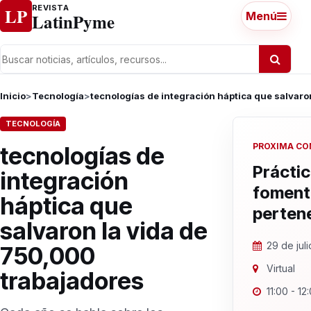
Ir al contenido
REVISTA
LP
LatinPyme
Menú
Inicio
>
Tecnología
>
tecnologías de integración háptica que salvaro
TECNOLOGÍA
PROXIMA CO
tecnologías de
Práctic
integración
foment
háptica que
perten
salvaron la vida de
29 de jul
750,000
Virtual
trabajadores
11:00 - 12