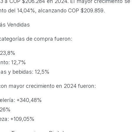
3 a COP $206.284 en 2024. El mayor crecimiento se re
nto del 14,04%, alcanzando COP $209.859.
Más Vendidas
 categorías de compra fueron:
 23,8%
ento: 12,7%
das y bebidas: 12,5%
con mayor crecimiento en 2024 fueron:
pelería: +340,48%
,26%
eza: +109,05%