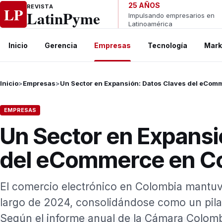
Ir al contenido
25 AÑOS
REVISTA
LP
LatinPyme
Impulsando empresarios en
Latinoamérica
Inicio
Gerencia
Empresas
Tecnología
Mark
Inicio
>
Empresas
>
Un Sector en Expansión: Datos Claves del eCom
EMPRESAS
Un Sector en Expansi
del eCommerce en C
El comercio electrónico en Colombia mantuv
largo de 2024, consolidándose como un pilar
Según el informe anual de la Cámara Colom