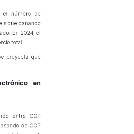
 el número de
ce sigue ganando
ado. En 2024, el
cio total.
se proyecta que
ectrónico en
lando entre COP
 pasando de COP