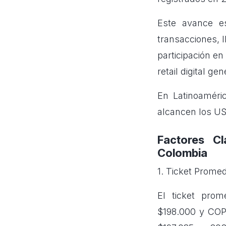
Este avance 
transacciones, 
participación e
retail digital g
En Latinoaméri
alcancen los U
Factores Cl
Colombia
1. Ticket Prom
El ticket prom
$198.000 y COP