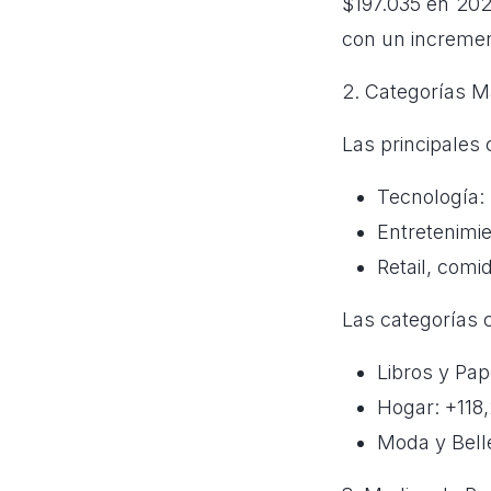
$197.035 en 202
con un increme
2. Categorías 
Las principales
Tecnología:
Entretenimi
Retail, comi
Las categorías 
Libros y Pa
Hogar: +118
Moda y Bell