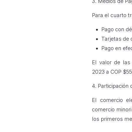
3. Medios de Pa
Para el cuarto t
Pago con déb
Tarjetas de 
Pago en efe
El valor de las
2023 a COP $553
4. Participació
El comercio el
comercio minori
los primeros me