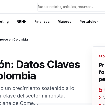
eting
RRHH
Finanzas
Mujeres
Portafolio
merce en Colombia
PRO
ón: Datos Claves
Pr
fo
olombia
pe
o un crecimiento sostenido a lo
2
 clave del sector minorista.
V
biana de Come...