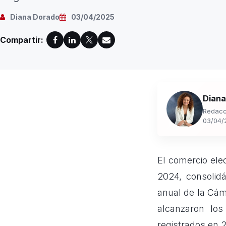
Diana Dorado
03/04/2025
Compartir:
Diana
Redacc
03/04/
El comercio ele
2024, consolid
anual de la Cám
alcanzaron lo
registrados en 