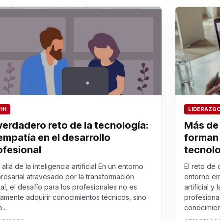
HH
LIDERAZG
 verdadero reto de la tecnología:
Más de
 empatía en el desarrollo
forman 
ofesional
tecnol
allá de la inteligencia artificial En un entorno
El reto de
resarial atravesado por la transformación
entorno em
tal, el desafío para los profesionales no es
artificial y
camente adquirir conocimientos técnicos, sino
profesiona
...
conocimien.