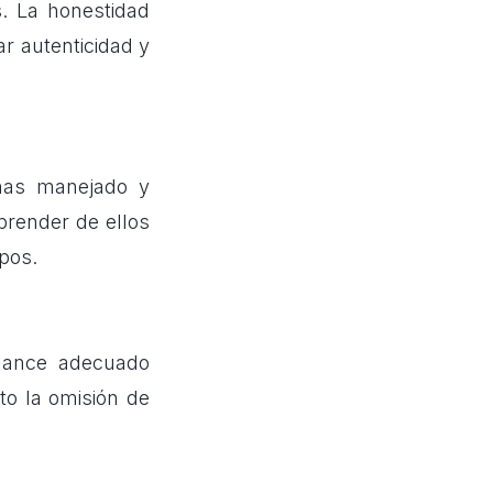
s. La honestidad
r autenticidad y
 has manejado y
prender de ellos
pos.
lance adecuado
to la omisión de