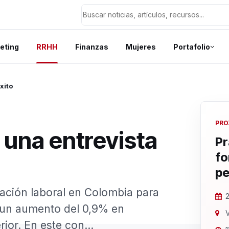
eting
RRHH
Finanzas
Mujeres
Portafolio
xito
PRO
 una entrevista
Pr
fo
pe
ación laboral en Colombia para
2
a un aumento del 0,9% en
V
or. En este con...