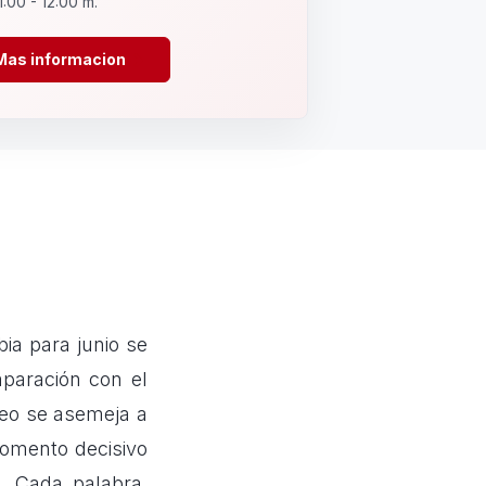
1:00 - 12:00 m.
Mas informacion
ia para junio se
paración con el
leo se asemeja a
momento decisivo
. Cada palabra,